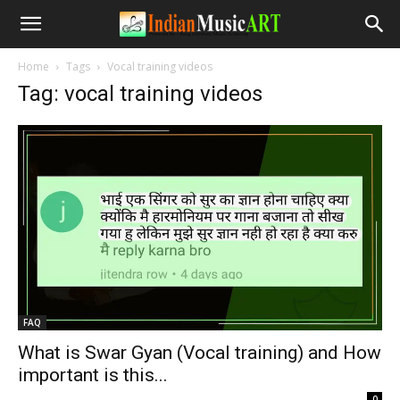
Home
Tags
Vocal training videos
Tag: vocal training videos
FAQ
What is Swar Gyan (Vocal training) and How
important is this...
-
0