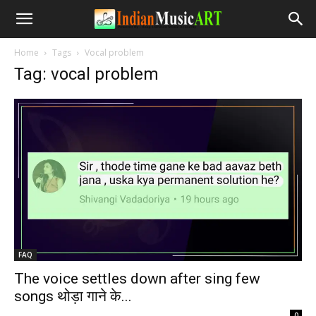
Home
Tags
Vocal problem
Tag: vocal problem
FAQ
The voice settles down after sing few
songs थोड़ा गाने के...
-
0