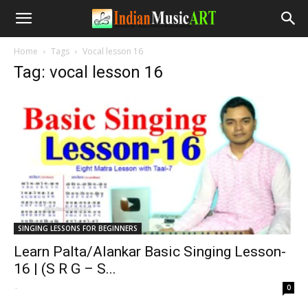
Home
Tags
Vocal lesson 16
Tag: vocal lesson 16
SINGING LESSONS FOR BEGINNERS
Learn Palta/Alankar Basic Singing Lesson-
16 | (S R G – S...
-
0