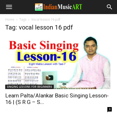
Home
Tags
Vocal lesson 16 pdf
Tag: vocal lesson 16 pdf
SINGING LESSONS FOR BEGINNERS
Learn Palta/Alankar Basic Singing Lesson-
16 | (S R G – S...
-
0