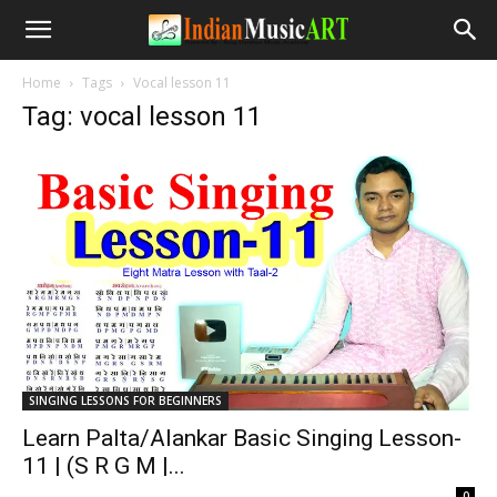
Home
Tags
Vocal lesson 11
Tag: vocal lesson 11
SINGING LESSONS FOR BEGINNERS
Learn Palta/Alankar Basic Singing Lesson-
11 | (S R G M |...
-
0