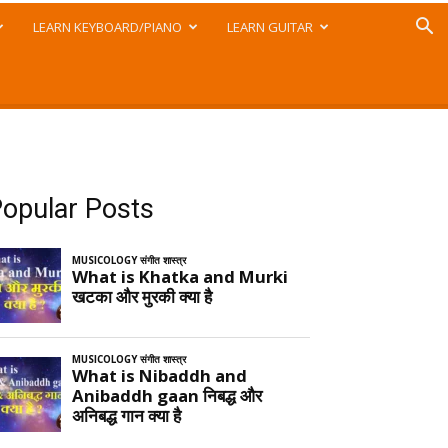
LEARN KEYBOARD/PIANO
LEARN GUITAR
opular Posts