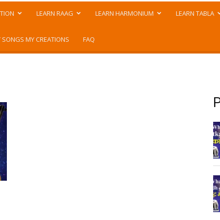
TION
LEARN RAAG
LEARN HARMONIUM
LEARN TABLA
 SONGS MY CREATIONS
FAQ
P