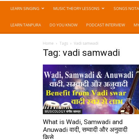
LEARN SINGING
MUSIC THEORY LESSONS
SONGS NOTA
LEARN TANPURA
DO YOU KNOW
PODCAST INTERVIEW
MY
Home
Tags
Vadi samwadi
Tag: vadi samwadi
MUSICOLOGY संगीत शास्त्र
What is Wadi, Samwadi and
Anuwadi वादी, सम्वादी और अनुवादी
किसे...