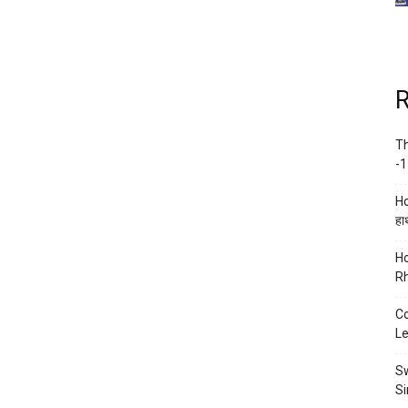
R
Th
-1
Ho
हाथ
Ho
Rh
Co
Le
Sw
Si