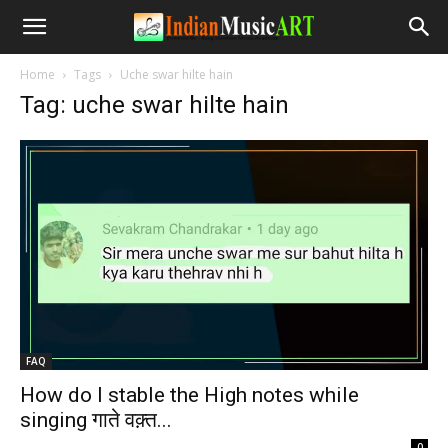
Home
Tags
Uche swar hilte hain
Tag: uche swar hilte hain
FAQ
How do I stable the High notes while
singing गाते वक़्त...
-
0