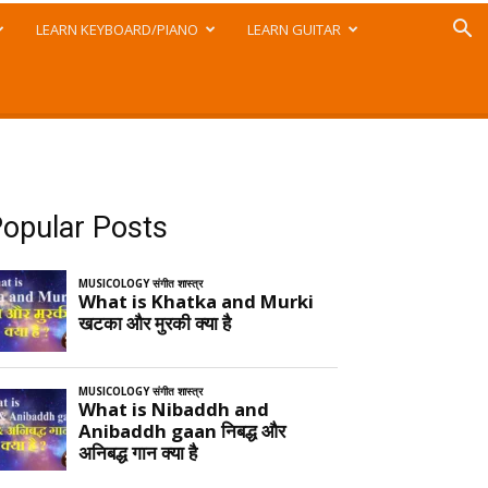
LEARN KEYBOARD/PIANO
LEARN GUITAR
opular Posts