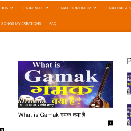
TION
LEARN RAAG
LEARN HARMONIUM
LEARN TABLA
 SONGS MY CREATIONS
FAQ
P
MUSICOLOGY संगीत शास्त्र
What is Gamak गमक क्या है
-
1
0