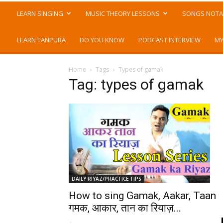
LEARN SINGING
MUSIC THEORY LESSONS
SONGS NOTA
LEARN TANPURA
DO YOU KNOW
PODCAST INTERVIEW
MY
Home
Tags
Types of gamak
Tag: types of gamak
DAILY RIYAZ/PRACTICE TIPS
How to sing Gamak, Aakar, Taan
गमक, आकार, तान का रियाज़...
-