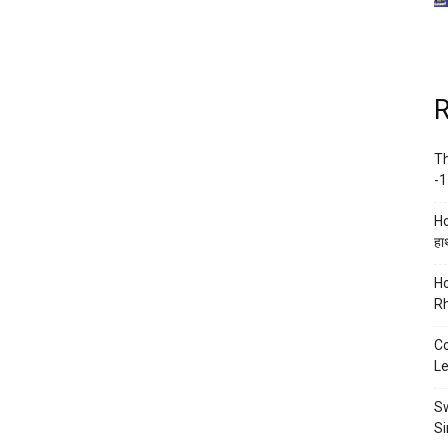
R
Th
-1
Ho
हाथ
Ho
Rh
Co
Le
Sw
Si