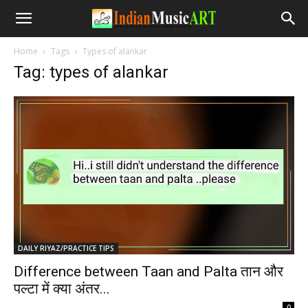
Home
Tags
Types of alankar
Tag: types of alankar
DAILY RIYAZ/PRACTICE TIPS
Difference between Taan and Palta तान और
पल्टा में क्या अंतर...
-
0