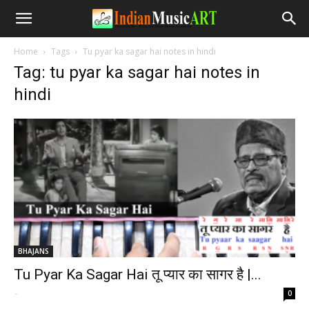
Home
Tags
Tu pyar ka sagar hai notes in hindi
Tag: tu pyar ka sagar hai notes in
hindi
BHAJANS
Tu Pyar Ka Sagar Hai तू प्यार का सागर है |...
-
0