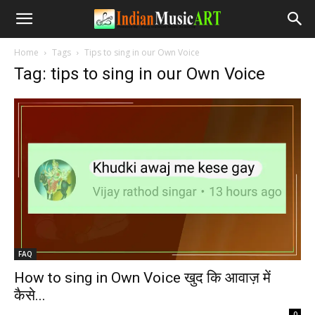
Home
Tags
Tips to sing in our Own Voice
Tag: tips to sing in our Own Voice
FAQ
How to sing in Own Voice खुद कि आवाज़ में
कैसे...
-
0