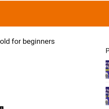
cold for beginners
P
0