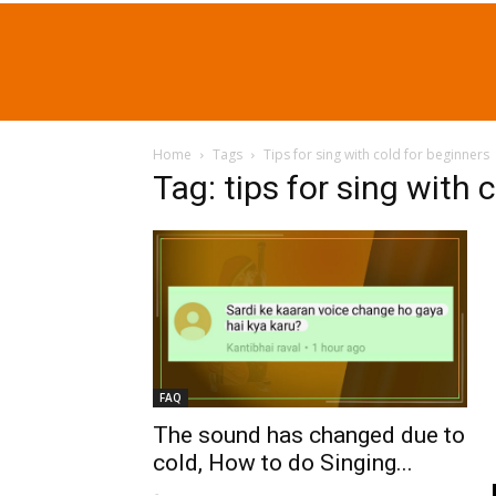
Home
Tags
Tips for sing with cold for beginners
Tag: tips for sing with 
FAQ
The sound has changed due to
cold, How to do Singing...
-