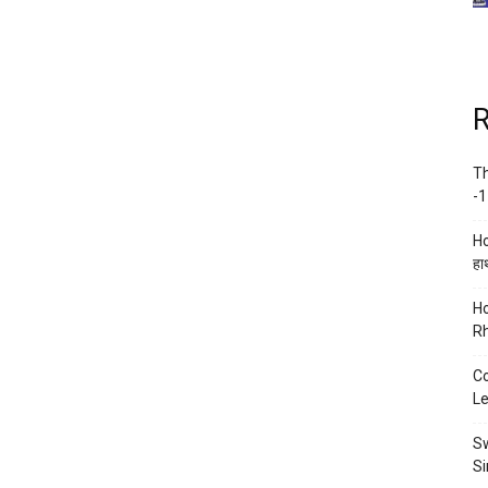
R
Th
-1
Ho
हाथ
Ho
Rh
Co
Le
Sw
Si