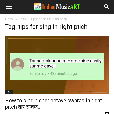
Home
Tags
Tips for sing in right ptich
Tag: tips for sing in right ptich
FAQ
How to sing higher octave swaras in right
pitch तार सप्तक...
-
0