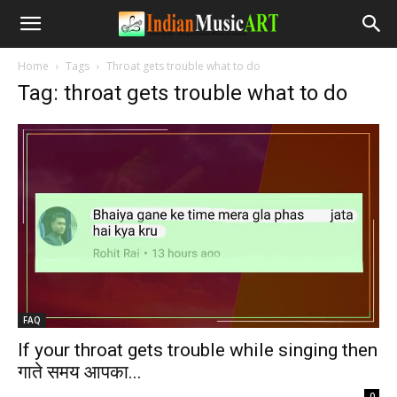
Home
Tags
Throat gets trouble what to do
Tag: throat gets trouble what to do
FAQ
If your throat gets trouble while singing then
गाते समय आपका...
-
0