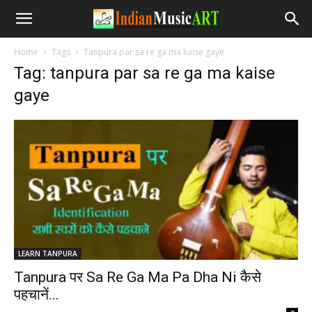
Home
Tags
Tanpura par sa re ga ma kaise gaye
Tag: tanpura par sa re ga ma kaise
gaye
LEARN TANPURA
Tanpura पर Sa Re Ga Ma Pa Dha Ni कैसे
पहचानें...