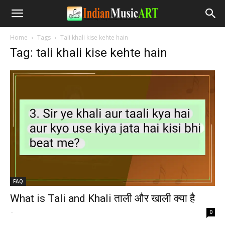
Home
Tags
Tali khali kise kehte hain
Tag: tali khali kise kehte hain
FAQ
What is Tali and Khali ताली और खाली क्या है
-
0