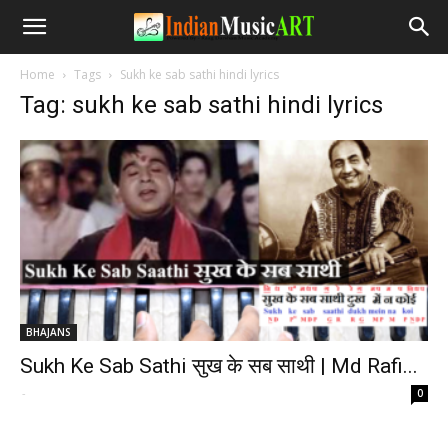
Home
Tags
Sukh ke sab sathi hindi lyrics
Tag: sukh ke sab sathi hindi lyrics
BHAJANS
Sukh Ke Sab Sathi सुख के सब साथी | Md Rafi...
-
0