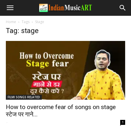
Home
Tags
Stage
Tag: stage
FILMI SONGS RELATED
How to overcome fear of songs on stage
स्टेज पर गाने...
-
1