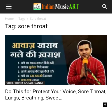
Home
Tags
Sore throat
Tag: sore throat
VOICE/THROAT/SCALE/RANGE
Do This for Protect Your Voice, Sore Throat,
Lungs, Breathing, Sweet...
-
0