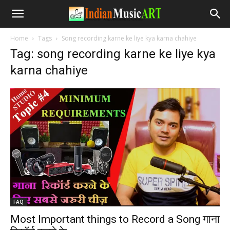
Home
Tags
Song recording karne ke liye kya karna chahiye
Tag: song recording karne ke liye kya
karna chahiye
FAQ
Most Important things to Record a Song गाना