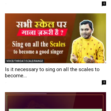
-
0
VOICE/THROAT/SCALE/RANGE
Is it necessary to sing on all the scales to
become...
-
0