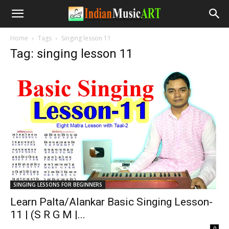
Home
Tags
Singing lesson 11
Tag: singing lesson 11
SINGING LESSONS FOR BEGINNERS
Learn Palta/Alankar Basic Singing Lesson-
11 | (S R G M |...
-
0