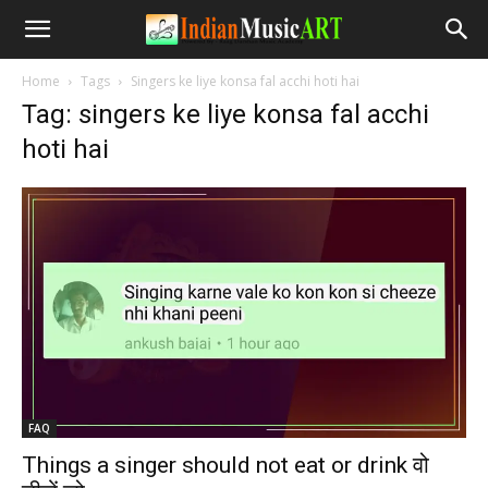
Home
Tags
Singers ke liye konsa fal acchi hoti hai
Tag: singers ke liye konsa fal acchi
hoti hai
FAQ
Things a singer should not eat or drink वो