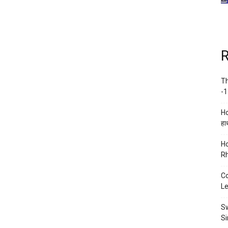
R
Th
-1
Ho
हाथ
Ho
Rh
Co
Le
Sw
Si