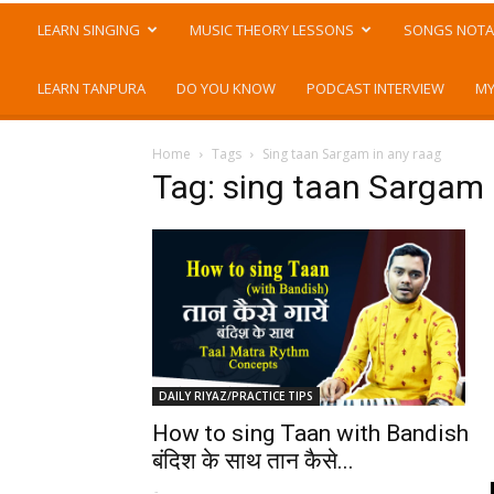
LEARN SINGING
MUSIC THEORY LESSONS
SONGS NOTA
LEARN TANPURA
DO YOU KNOW
PODCAST INTERVIEW
MY
Home
Tags
Sing taan Sargam in any raag
Tag: sing taan Sargam 
DAILY RIYAZ/PRACTICE TIPS
How to sing Taan with Bandish
बंदिश के साथ तान कैसे...
-