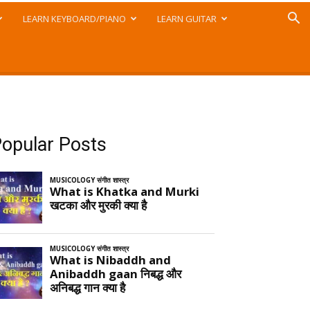
LEARN KEYBOARD/PIANO
LEARN GUITAR
opular Posts