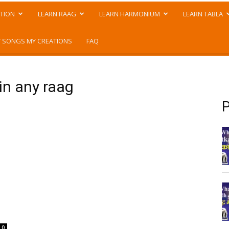
TION
LEARN RAAG
LEARN HARMONIUM
LEARN TABLA
 SONGS MY CREATIONS
FAQ
in any raag
P
0