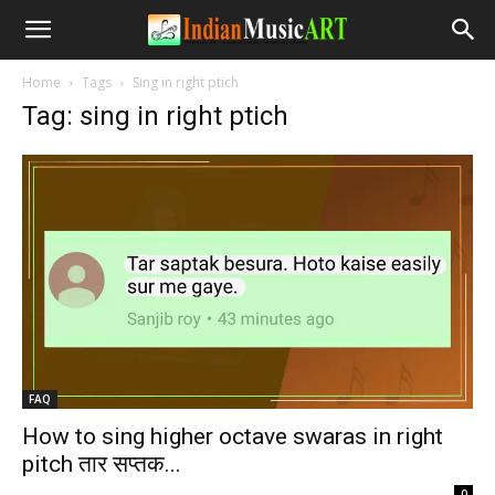
Home
Tags
Sing in right ptich
Tag: sing in right ptich
FAQ
How to sing higher octave swaras in right
pitch तार सप्तक...
-
0