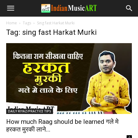
Home
Tags
Sing fast Harkat Murki
Tag: sing fast Harkat Murki
DAILY RIYAZ/PRACTICE TIPS
How much Raag should be learned गले मे
हरकत मुरकी लाने...
-
0