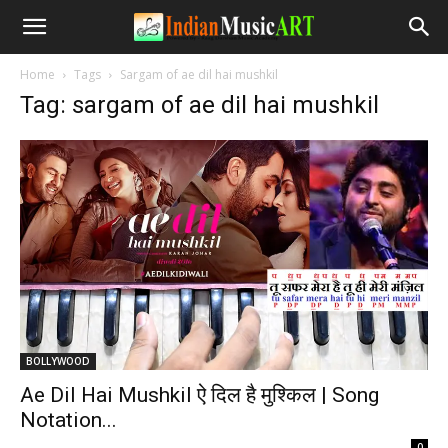
Home
Tags
Sargam of ae dil hai mushkil
Tag: sargam of ae dil hai mushkil
BOLLYWOOD
Ae Dil Hai Mushkil ऐ दिल है मुश्किल | Song
Notation...
-
0