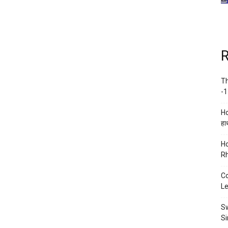
R
Th
-1
Ho
हाथ
Ho
Rh
Co
Le
Sw
Si