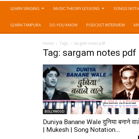
LEARN SINGING
MUSIC THEORY LESSONS
SONGS NOTA
LEARN TANPURA
DO YOU KNOW
PODCAST INTERVIEW
MY
Home
Tags
Sargam notes pdf
Tag: sargam notes pdf
BOLLYWOOD
Duniya Banane Wale दुनिया बनाने वाल
| Mukesh | Song Notation...
-