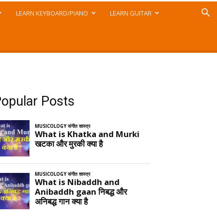
LEARN KEYBOARD/PIANO
LEARN GUITAR
opular Posts