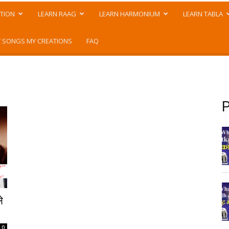
TION
LEARN RAAG
LEARN HARMONIUM
LEARN TABLA
 SONGS MY CREATIONS
FAQ
P
े
0