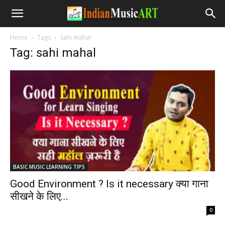
Home
Tags
Sahi mahal
Tag: sahi mahal
BASIC MUSIC LEARNING TIPS
Good Environment ? Is it necessary क्या गाना
सीखने के लिए...
-
0