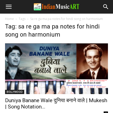
Home
Tags
Sa re ga ma pa notes for hindi song on harmonium
Tag: sa re ga ma pa notes for hindi
song on harmonium
BOLLYWOOD
Duniya Banane Wale दुनिया बनाने वाले | Mukesh
| Song Notation...