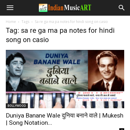
Home
Tags
Sa re ga ma pa notes for hindi song on casio
Tag: sa re ga ma pa notes for hindi
song on casio
BOLLYWOOD
Duniya Banane Wale दुनिया बनाने वाले | Mukesh
| Song Notation...