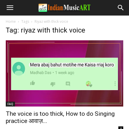
Home
Tags
Riyaz with thick voice
Tag: riyaz with thick voice
FAQ
The voice is too thick, How to do Singing
practice आवाज़...
-
0