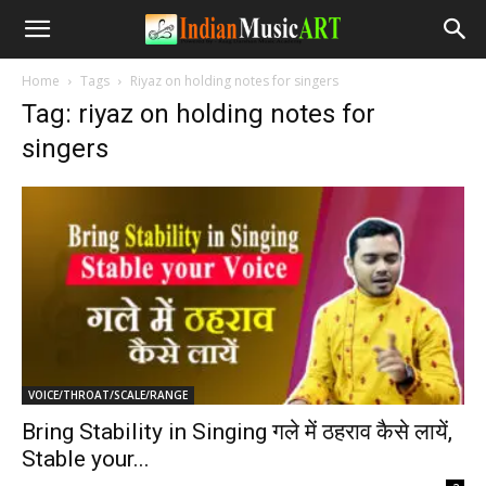
Home
Tags
Riyaz on holding notes for singers
Tag: riyaz on holding notes for
singers
VOICE/THROAT/SCALE/RANGE
Bring Stability in Singing गले में ठहराव कैसे लायें,
Stable your...