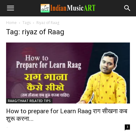
Home
Tags
Riyaz of Raag
Tag: riyaz of Raag
RAAG/THAAT RELATED TIPS
How to prepare for Learn Raag राग सीखना कब
शुरू करना...
-
3