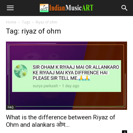
Home
Tags
Riyaz of ohm
Tag: riyaz of ohm
FAQ
What is the difference between Riyaz of
Ohm and alankars ओम...
-
0