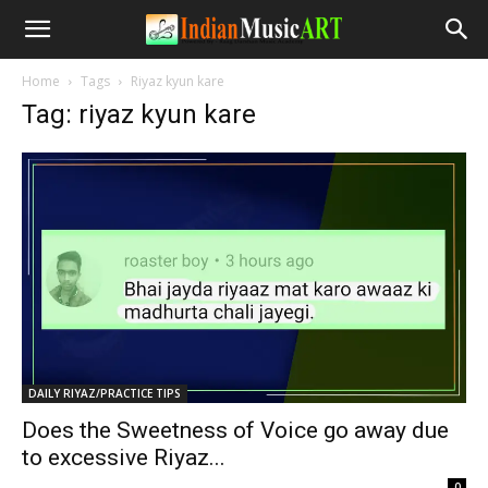
Home
Tags
Riyaz kyun kare
Tag: riyaz kyun kare
DAILY RIYAZ/PRACTICE TIPS
Does the Sweetness of Voice go away due
to excessive Riyaz...
-
0