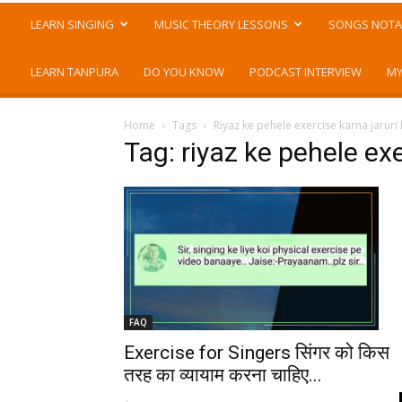
LEARN SINGING
MUSIC THEORY LESSONS
SONGS NOTA
LEARN TANPURA
DO YOU KNOW
PODCAST INTERVIEW
MY
Home
Tags
Riyaz ke pehele exercise karna jaruri 
Tag: riyaz ke pehele exe
FAQ
Exercise for Singers सिंगर को किस
तरह का व्यायाम करना चाहिए...
-