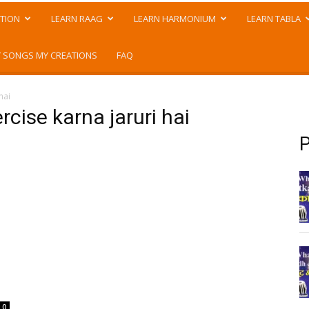
TION
LEARN RAAG
LEARN HARMONIUM
LEARN TABLA
 SONGS MY CREATIONS
FAQ
hai
rcise karna jaruri hai
P
0