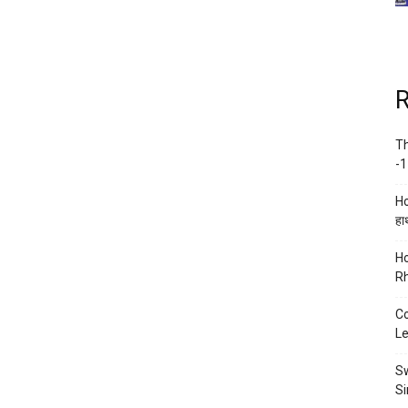
R
Th
-1
Ho
हाथ
Ho
Rh
Co
Le
Sw
Si