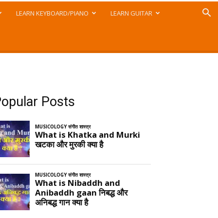
LEARN KEYBOARD/PIANO
LEARN GUITAR
opular Posts