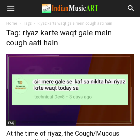
Home
Tags
Riyaz karte waqt gale mein cough aati hain
Tag: riyaz karte waqt gale mein
cough aati hain
FAQ
At the time of riyaz, the Cough/Mucous