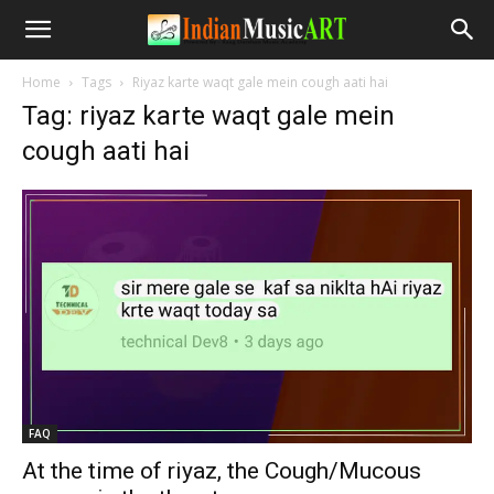
Home
Tags
Riyaz karte waqt gale mein cough aati hai
Tag: riyaz karte waqt gale mein
cough aati hai
FAQ
At the time of riyaz, the Cough/Mucous