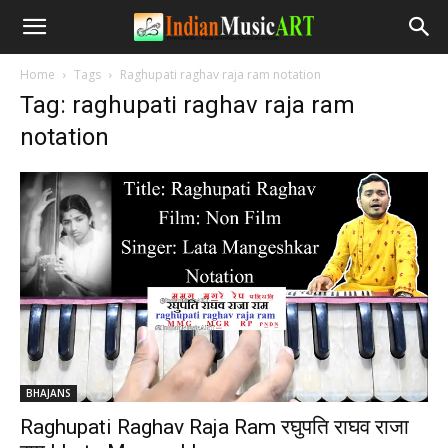
Home
Tags
Raghupati raghav raja ram notation
Tag: raghupati raghav raja ram
notation
BHAJANS
Raghupati Raghav Raja Ram रघुपति राघव राजा