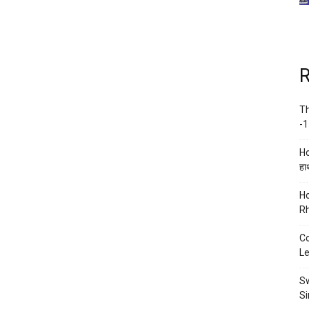
R
Th
-1
Ho
हाथ
Ho
Rh
Co
Le
Sw
Si