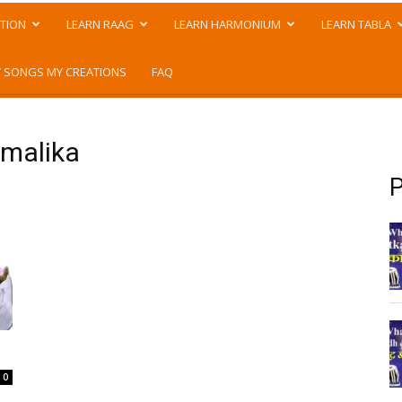
TION
LEARN RAAG
LEARN HARMONIUM
LEARN TABLA
 SONGS MY CREATIONS
FAQ
amalika
P
0