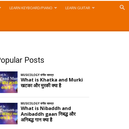
LEARN KEYBOARD/PIANO
LEARN GUITAR
opular Posts