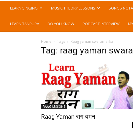
LEARN SINGING
MUSIC THEORY LESSONS
SONGS NOTA
LEARN TANPURA
DO YOU KNOW
PODCAST INTERVIEW
MY
Home
Tags
Raag yaman swaramalika
Tag: raag yaman swar
RAAG LESSONS
Raag Yaman राग यमन
-