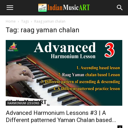
Home
Tags
Raag yaman chalan
Tag: raag yaman chalan
HARMONIUM LESSONS
Advanced Harmonium Lessons #3 | A
Different patterned Yaman Chalan based...
-
0