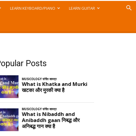
LEARN KEYBOARD/PIANO
LEARN GUITAR
opular Posts