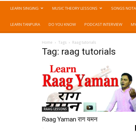
LEARN SINGING
MUSIC THEORY LESSONS
SONGS NOTA
LEARN TANPURA
DO YOU KNOW
PODCAST INTERVIEW
MY
Home
Tags
Raag tutorials
Tag: raag tutorials
RAAG LESSONS
Raag Yaman राग यमन
-