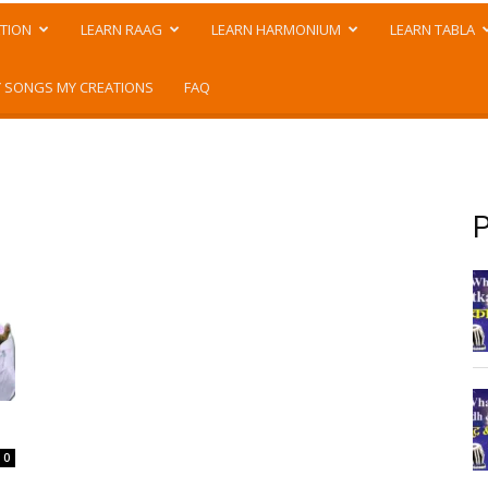
TION
LEARN RAAG
LEARN HARMONIUM
LEARN TABLA
 SONGS MY CREATIONS
FAQ
P
0