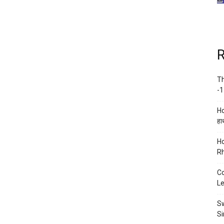
R
Th
-1
Ho
हाथ
Ho
Rh
Co
Le
Sw
Si