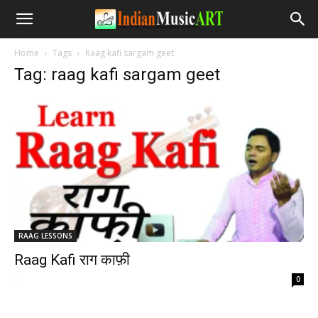
Home
Tags
Raag kafi sargam geet
Tag: raag kafi sargam geet
RAAG LESSONS
Raag Kafi राग काफ़ी
-
0