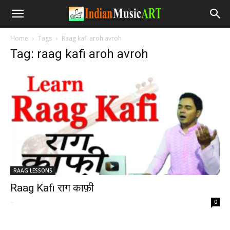
Home
Tags
Raag kafi aroh avroh
Tag: raag kafi aroh avroh
RAAG LESSONS
Raag Kafi राग काफ़ी
-
0