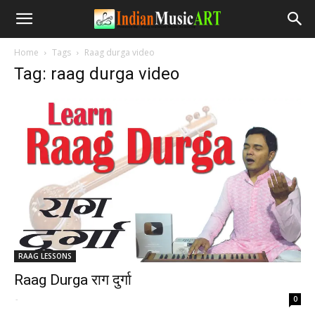
Home
Tags
Raag durga video
Tag: raag durga video
RAAG LESSONS
Raag Durga राग दुर्गा
-
0