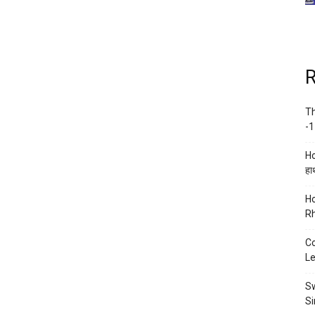
R
Th
-1
Ho
हाथ
Ho
Rh
Co
Le
Sw
Si