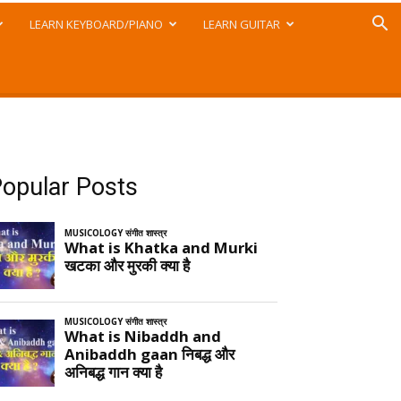
LEARN KEYBOARD/PIANO
LEARN GUITAR
opular Posts