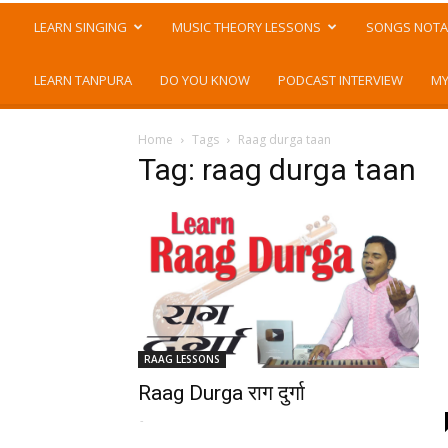
LEARN SINGING
MUSIC THEORY LESSONS
SONGS NOTA
LEARN TANPURA
DO YOU KNOW
PODCAST INTERVIEW
MY
Home
Tags
Raag durga taan
Tag: raag durga taan
RAAG LESSONS
Raag Durga राग दुर्गा
-