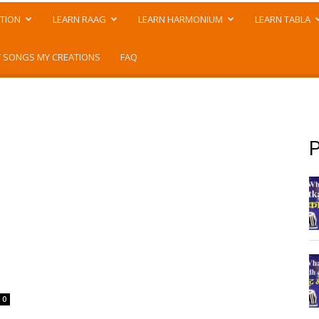
TION
LEARN RAAG
LEARN HARMONIUM
LEARN TABLA
 SONGS MY CREATIONS
FAQ
P
0