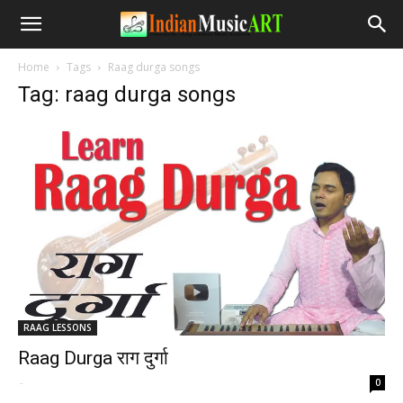
Home
Tags
Raag durga songs
Tag: raag durga songs
RAAG LESSONS
Raag Durga राग दुर्गा
-
0