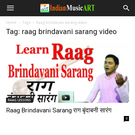
Home
Tags
Raag brindavani sarang video
Tag: raag brindavani sarang video
RAAG LESSONS
Raag Brindavani Sarang राग बृंदाबनी सारंग
-
0