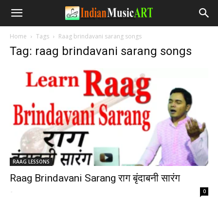
Home
Tags
Raag brindavani sarang songs
Tag: raag brindavani sarang songs
RAAG LESSONS
Raag Brindavani Sarang राग बृंदाबनी सारंग
-
0